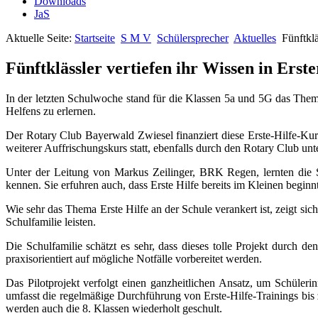
Downloads
JaS
Aktuelle Seite:
Startseite
S M V
Schülersprecher
Aktuelles
Fünftklä
Fünftklässler vertiefen ihr Wissen in Erste
In der letzten Schulwoche stand für die Klassen 5a und 5G das Thema
Helfens zu erlernen.
Der Rotary Club Bayerwald Zwiesel finanziert diese Erste-Hilfe-Kurs
weiterer Auffrischungskurs statt, ebenfalls durch den Rotary Club unt
Unter der Leitung von Markus Zeilinger, BRK Regen, lernten die 
kennen. Sie erfuhren auch, dass Erste Hilfe bereits im Kleinen beginn
Wie sehr das Thema Erste Hilfe an der Schule verankert ist, zeigt sic
Schulfamilie leisten.
Die Schulfamilie schätzt es sehr, dass dieses tolle Projekt durch
praxisorientiert auf mögliche Notfälle vorbereitet werden.
Das Pilotprojekt verfolgt einen ganzheitlichen Ansatz, um Schüler
umfasst die regelmäßige Durchführung von Erste-Hilfe-Trainings bis
werden auch die 8. Klassen wiederholt geschult.