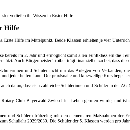
ssler vertiefen ihr Wissen in Erster Hilfe
r Hilfe
 Erste Hilfe im Mittelpunkt. Beide Klassen erhielten je vier Unterric
e bereits im 2. Jahr und ermöglicht somit allen Fünftklässlern die Te
erstützt. Auch Bürgermeister Troiber trägt finanziell dazu bei, dass die
Schülerinnen und Schüler nicht nur das Anlegen von Verbänden, die 
t und jeder helfen kann. Der praxisnahe und kurzweilige Kurs begeistert
h auch daran, dass sich zahlreiche Schülerinnen und Schüler in der AG 
 den Rotary Club Bayerwald Zwiesel ins Leben gerufen wurde, und ist 
innen und Schülern frühzeitig mit den elementaren Maßnahmen der Erst
 zum Schuljahr 2029/2030. Die Schüler der 5. Klassen werden pro Jahr 